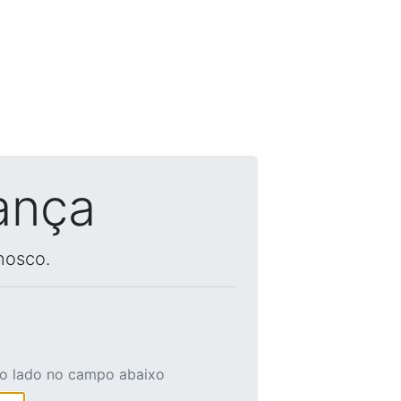
ança
nosco.
ao lado no campo abaixo