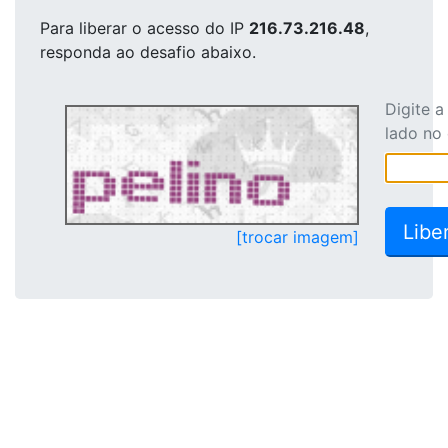
Para liberar o acesso
do IP
216.73.216.48
,
responda ao desafio abaixo.
Digite 
lado no
[trocar imagem]