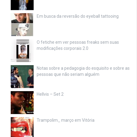
Em busca da reversão do eyeball tattooing
O fetiche em ver pessoas freaks sem suas
modificações corporais 2.0
Notas sobre a pedagogia do esquisito e sobre as
pessoas que não seriam alguém
Hellvis – Set 2
Trampolim_ março em Vitória