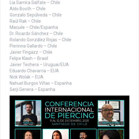
Lia Samira Salfate – Chile
Aldo Booth – Chile
Gonzalo Sepúlveda – Chile
Raúl Rak – Chile
Macuile – Chile/Espanha
Dr. Ricardo Sánchez – Chile
Rolando González Rojas – Chile
Pierinna Gallardo – Chile
Javier Fingazz – Chile
Felipe Klash – Brasil
Javier Techera – Uruguai/EUA
Eduardo Chavarria – EUA
Nick Wolak – EUA
Nahuel Burgos Viñas – Espanha
Serji Genera – Espanha