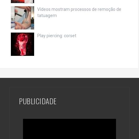
Vídeos mostram processos de remoção de
tatuagem
Play piercing: corset
PUBLICIDADE