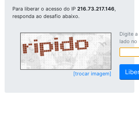
Para liberar o acesso
do IP
216.73.217.146
,
responda ao desafio abaixo.
Digite 
lado no
[trocar imagem]