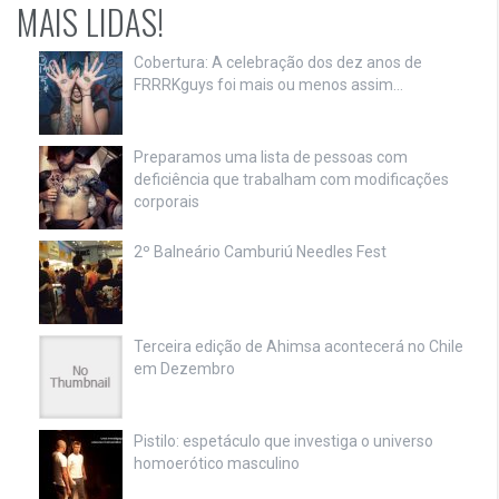
MAIS LIDAS!
Cobertura: A celebração dos dez anos de
FRRRKguys foi mais ou menos assim…
Preparamos uma lista de pessoas com
deficiência que trabalham com modificações
corporais
2º Balneário Camburiú Needles Fest
Terceira edição de Ahimsa acontecerá no Chile
em Dezembro
Pistilo: espetáculo que investiga o universo
homoerótico masculino