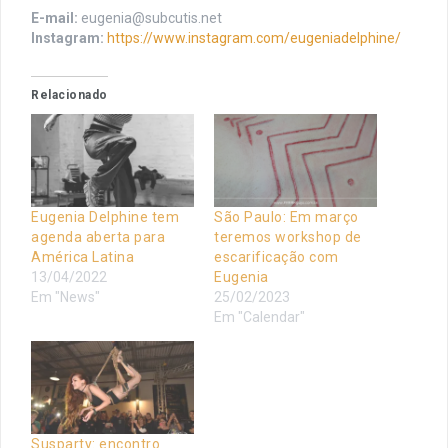
E-mail:
eugenia@subcutis.net
Instagram:
https://www.instagram.com/eugeniadelphine/
Relacionado
Eugenia Delphine tem
São Paulo: Em março
agenda aberta para
teremos workshop de
América Latina
escarificação com
13/04/2022
Eugenia
Em "News"
25/02/2023
Em "Calendar"
Susparty: encontro