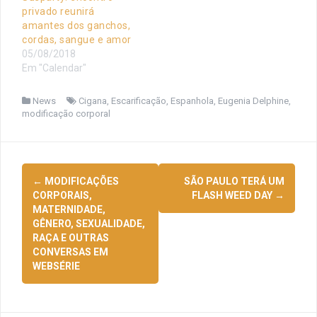
privado reunirá
amantes dos ganchos,
cordas, sangue e amor
05/08/2018
Em "Calendar"
News
Cigana
,
Escarificação
,
Espanhola
,
Eugenia Delphine
,
modificação corporal
Navegação
←
MODIFICAÇÕES
SÃO PAULO TERÁ UM
de
CORPORAIS,
FLASH WEED DAY
→
MATERNIDADE,
posts
GÊNERO, SEXUALIDADE,
RAÇA E OUTRAS
CONVERSAS EM
WEBSÉRIE