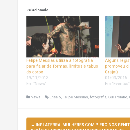
Relacionado
Felipe Messias utiliza a fotografia
Alguns regis
para falar de formas, limites e tabus
promoveu di
do corpo
Grajaú
19/11/2013
01/03/2016
Em "News"
Em "Eventos"
News
Ensaio
,
Felipe Messias
,
fotografia
,
Gui Troiano
,
Navegação
←
INGLATERRA: MULHERES COM PIERCINGS GENIT