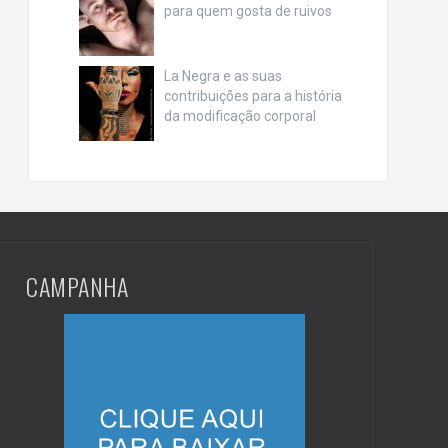
para quem gosta de ruivos
La Negra e as suas
contribuições para a história
da modificação corporal
CAMPANHA