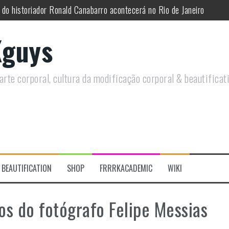
utirá sobre Circo Freak em encontro online
remotamente em Agosto e discutirá questões LGBTQIAPN+ e Modificaç
guys
utirá modificações corporais e anarquia em encontro online
moto, saiba como você pode ajudar duas ações que estão a ocorrer
rte corporal, cultura da modificação corporal & beautificat
re a celebração do Orgulho Freak no Chile
 do historiador Ronald Canabarro acontecerá no Rio de Janeiro
BEAUTIFICATION
SHOP
FRRRKACADEMIC
WIKI
os do fotógrafo Felipe Messias