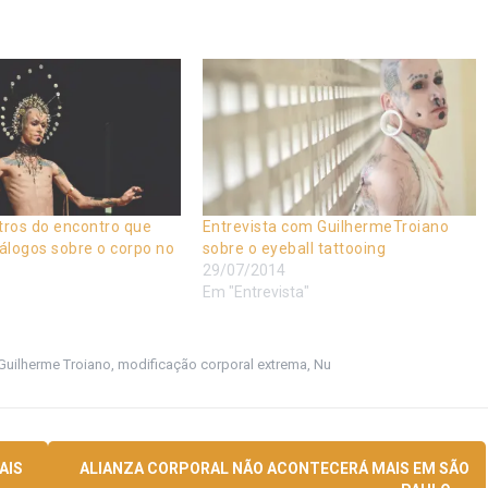
tros do encontro que
Entrevista com GuilhermeTroiano
álogos sobre o corpo no
sobre o eyeball tattooing
29/07/2014
Em "Entrevista"
Guilherme Troiano
,
modificação corporal extrema
,
Nu
AIS
ALIANZA CORPORAL NÃO ACONTECERÁ MAIS EM SÃO