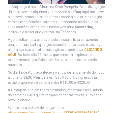
LaBaq lança o novo álbum no Sesc Pompéia. Foto: divulgação
Já escrevemos algumas vezes sobre a
LaBaq
aqui, inclusive
a entrevistamos para saber mais sobre a sua arte e relação
com as modificações corporais. Lembrando ainda que as
suas canções embalam a nossa websérie
Sauntering
,
inclusive o trailer que viralizou no Facebook.
Agora voltamos a escrever sobre essa artista e trazendo
boas notícias.
LaBaq
lançou recentemente o seu mais novo
álbum
Lux
nas plataformas digitais e você ouvir
CLICANDO
AQUI
. Ao todo são 11 faixas que brincam, exploram e
experimentam a música eletrônica, o pop e outros estilos
musicais.
No dia 12 de Abril acontecerá o show de lançamento do novo
álbum no
SESC Pompéia
em São Paulo. Os ingressos já
estão disponíveis e variam entre R$10,00 e R$20,00.
As imagens que divulgam o trabalho, mostram luzes saindo
do corpo de
LaBaq
. Em tempos de tantas trevas, iluminar é
revolucionário.
Evento para o show de lançamento:
https://www.facebook.com/events/2379162575645016/