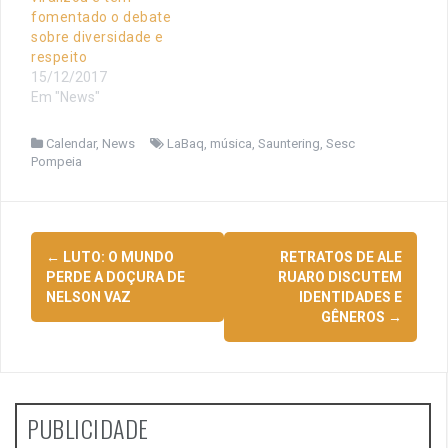
fomentado o debate
sobre diversidade e
respeito
15/12/2017
Em "News"
Calendar
,
News
LaBaq
,
música
,
Sauntering
,
Sesc
Pompeia
Navegação
←
LUTO: O MUNDO
RETRATOS DE ALE
de
PERDE A DOÇURA DE
RUARO DISCUTEM
NELSON VAZ
IDENTIDADES E
posts
GÊNEROS
→
PUBLICIDADE