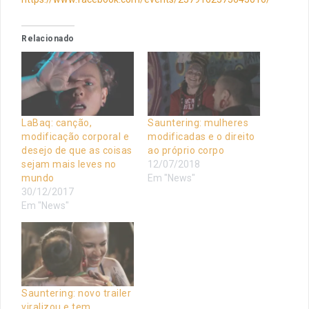
Relacionado
LaBaq: canção,
Sauntering: mulheres
modificação corporal e
modificadas e o direito
desejo de que as coisas
ao próprio corpo
sejam mais leves no
12/07/2018
mundo
Em "News"
30/12/2017
Em "News"
Sauntering: novo trailer
viralizou e tem