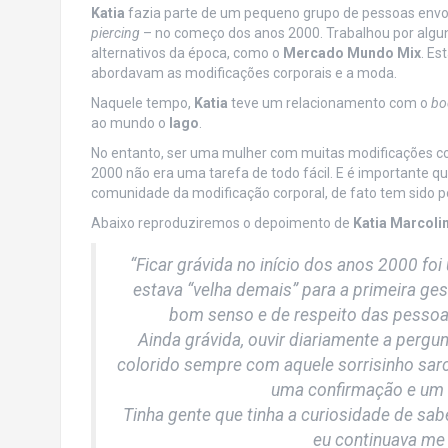
Katia
fazia parte de um pequeno grupo de pessoas envol
piercing
– no começo dos anos 2000. Trabalhou por algu
alternativos da época, como o
Mercado Mundo Mix
. Es
abordavam as modificações corporais e a moda.
Naquele tempo,
Katia
teve um relacionamento com o
bo
ao mundo o
Iago
.
No entanto, ser uma mulher com muitas modificações cor
2000 não era uma tarefa de todo fácil. E é importante qu
comunidade da modificação corporal, de fato tem sido 
Abaixo reproduziremos o depoimento de
Katia Marcoli
“Ficar grávida no início dos anos 2000 fo
estava “velha demais” para a primeira ge
bom senso e de respeito das pessoa
Ainda grávida, ouvir diariamente a pergun
colorido sempre com aquele sorrisinho sar
uma confirmação e um s
Tinha gente que tinha a curiosidade de sabe
eu continuava me 