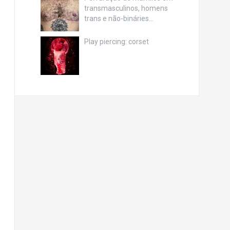
transmasculinos, homens
trans e não-bináries…
Play piercing: corset