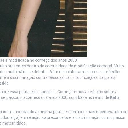
 mãe e modificada no começo dos anos 2000.
uito presentes dentro da comunidade da modificação corporal. Muito
inda, muito há de se debater. Afim de colaborarmos com as reflexões
nte a discriminação contra pessoas com modificações corporais
tida.
obre essa pauta em específico. Começaremos a reflexão sobre a
 se passou no começo dos anos 2000, com base no relato de
Katia
icionais abordando a mesma pauta em tempos mais recentes, afim de
dou algo) em relação ao preconceito e a discriminação com o passar
a maternidade.