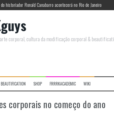
 do historiador Ronald Canabarro acontecerá no Rio de Janeiro
utirá sobre Circo Freak em encontro online
guys
remotamente em Agosto e discutirá questões LGBTQIAPN+ e Modificaç
utirá modificações corporais e anarquia em encontro online
rte corporal, cultura da modificação corporal & beautificat
moto, saiba como você pode ajudar duas ações que estão a ocorrer
re a celebração do Orgulho Freak no Chile
BEAUTIFICATION
SHOP
FRRRKACADEMIC
WIKI
es corporais no começo do ano