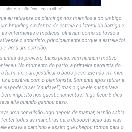
e o obstetra não “conseguia olhar”.
ue eu retirasse os piercings dos mamilos e do umbigo
um branding em forma de estrela na lateral da barriga e
om as enfermeiras e médicos olhavam como se fosse a
tivesse o anticristo, principalmente porque a estrela foi
o e virou um estrelão.
s antes do previsto, baixo peso, sem nenhum motivo
conteceu. No momento do parto, a primeira pergunta do
a fumante, para justificar o baixo peso. Ele não era meu
iz a cesárea com o plantonista. Somente após retirar a
e eu poderia ser “saudável”, mas o que ele suspeitava
 bem implícito nos questionamentos. Iago ficou 8 dias
 teve alta quando ganhou peso.
 teve uma convulsão logo depois de mamar, eu não sabia
e. Tentei todas as manobras para desobstrução das vias
dele estava a caminho e assim que chegou fomos para o