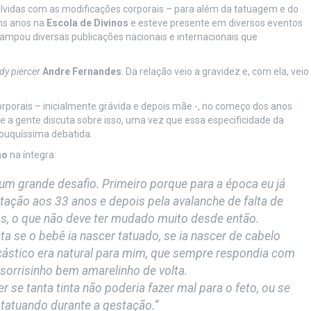
vidas com as modificações corporais – para além da tatuagem e do
ns anos na
Escola de Divinos
e esteve presente em diversos eventos
tampou diversas publicações nacionais e internacionais que
dy piercer
Andre Fernandes
. Da relação veio a gravidez e, com ela, veio
porais – inicialmente grávida e depois mãe -, no começo dos anos
e a gente discuta sobre isso, uma vez que essa especificidade da
pouquíssima debatida.
no
na íntegra:
i um grande desafio. Primeiro porque para a época eu já
stação aos 33 anos e depois pela avalanche de falta de
s, o que não deve ter mudado muito desde então.
ta se o bebê ia nascer tatuado, se ia nascer de cabelo
cástico era natural para mim, que sempre respondia com
orrisinho bem amarelinho de volta.
r se tanta tinta não poderia fazer mal para o feto, ou se
tatuando durante a gestação.”