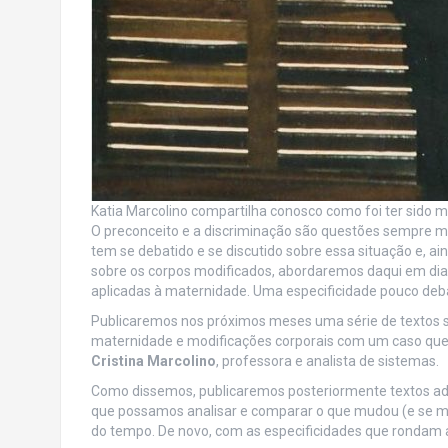
Katia Marcolino compartilha conosco como foi ter sido
O preconceito e a discriminação são questões sempre m
tem se debatido e se discutido sobre essa situação e, a
sobre os corpos modificados, abordaremos daqui em dia
aplicadas à maternidade. Uma especificidade pouco deba
Publicaremos nos próximos meses uma série de textos s
maternidade e modificações corporais com um caso que
Cristina Marcolino
, professora e analista de sistemas.
Como dissemos, publicaremos posteriormente textos ad
que possamos analisar e comparar o que mudou (e se mu
do tempo. De novo, com as especificidades que rondam 