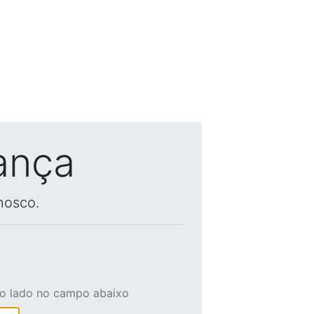
ança
nosco.
ao lado no campo abaixo