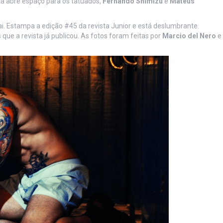
ta abre espaço para os tatuados,
Fernando Shimizu
e
Mateus
ai. Estampa a edição #45 da revista Junior e está deslumbrante.
que a revista já publicou. As fotos foram feitas por
Marcio del Nero
e