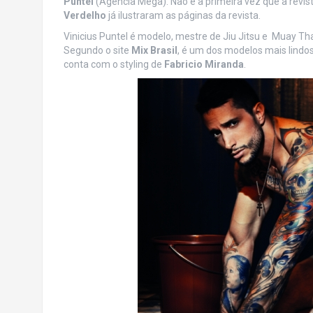
Puntel
(Agência Mega). Não é a primeira vez que a revis
Verdelho
já ilustraram as páginas da revista.
Vinicius Puntel é modelo, mestre de Jiu Jitsu e Muay Th
Segundo o site
Mix Brasil
, é um dos modelos mais lindos 
conta com o styling de
Fabricio Miranda
.