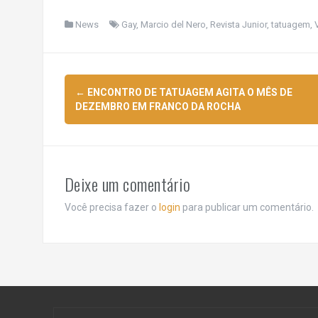
News
Gay
,
Marcio del Nero
,
Revista Junior
,
tatuagem
,
Navegação
←
ENCONTRO DE TATUAGEM AGITA O MÊS DE
de
DEZEMBRO EM FRANCO DA ROCHA
posts
Deixe um comentário
Você precisa fazer o
login
para publicar um comentário.