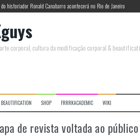
 do historiador Ronald Canabarro acontecerá no Rio de Janeiro
utirá sobre Circo Freak em encontro online
guys
remotamente em Agosto e discutirá questões LGBTQIAPN+ e Modificaç
utirá modificações corporais e anarquia em encontro online
rte corporal, cultura da modificação corporal & beautificat
moto, saiba como você pode ajudar duas ações que estão a ocorrer
re a celebração do Orgulho Freak no Chile
BEAUTIFICATION
SHOP
FRRRKACADEMIC
WIKI
pa de revista voltada ao público