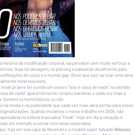
história da modificação corporal, vai perceber sem muito esforço a
tórica. Seja na tatuagem, no piercing e passando atualmente para
odificações do corpo e o mundo gay. Óbvio que isso vai criar uma série
almente heterossexista.
 mods
já deve ter ouvido um sonoro “isso é coisa de viado” no sentido
 “coisa de viado” aparentemente rompeu barreiras e cada vez mais e
a. Gostem os homofóbicos ou não.
o na moda e na publicidade que cada vez mais abre portas para esses
igmatizações. Quando iniciamos o nosso trabalho em 2006, não
specialista na beleza masculina “freak”. Hoje em dia a situação é
mais um exemplo a somar com essa nossa ideia.
s gays, traz em sua capa de Novembro o modelo super tatuado
Vinicius