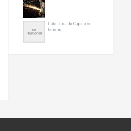
Cobertura do Cupido no
Inferno