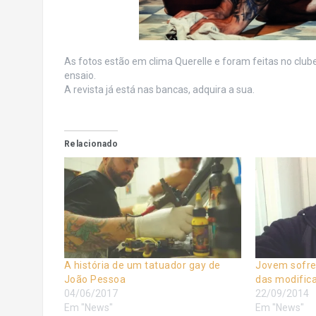
As fotos estão em clima Querelle e foram feitas no club
ensaio.
A revista já está nas bancas, adquira a sua.
Relacionado
A história de um tatuador gay de
Jovem sofre 
João Pessoa
das modific
04/06/2017
22/09/2014
Em "News"
Em "News"