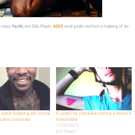
e navy
Yacht
, em São Paulo.
AQUI
você pode conferir o making of do
cyber bullying por conta
O corpo no combate contra a homo e
ações corporais
transfobia
17/05/2013
Em "News"