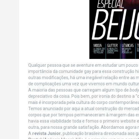
Qualquer pessoa que se aventure em estudar um pouco a 
importância da comunidade gay para essa construção his
outras modificações, há uma inegável relação entre as m
de complicações uma vez que vivemos em mundo cultur
A maioria das pessoas que carregam algum tipo de
body
depreciativo da coisa. Pois bem, por ironia do destino a
mais é incorporada pela cultura do corpo contemporâne
Temos anunciado por aqui a atual construção do mercad
corpos que por tempos permaneceram à margem das est
havia essa visibilidade toda e fomos o primeiro website e
outra, para nossa grande satisfação. Abordamos agora 
A
revista Junior
, publicação brasileira direcionada ao