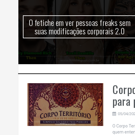
ões
O fetiche em ver pessoas freaks sem
suas modificações corporais 2.0
sas
Corpo
para 
05/04/20
O Corpo Ter
quem entend