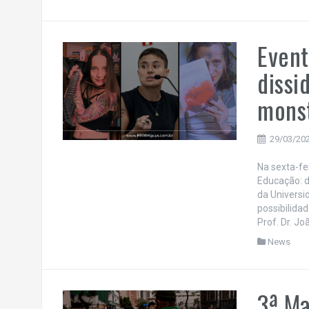
Event
dissi
mons
29/03/20
Na sexta-fe
Educação: 
da Universi
possibilida
Prof. Dr. J
News
3ª Ma