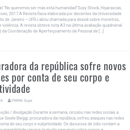
gel “No queremos ser mas esta humanidad”Susy Shock, Hojarascas,
es, 2017 A Revista Ítaca elaborada por discentes da Universidade
Rio de Janeiro – UFRJ abriu chamada para dossiê sobre monstros,
e violência. A revista obteve nota A3 na última avaliação quadrienal
) da Coordenação de Aperfeiçoamento de Pessoal de […]
radora da república sofre novos
es por conta de seu corpo e
tividade
26
FRRRK Guys
dução / divulgação Durante a semana, circulou nas redes sociais a
que Gisele Bleggi, procuradora da república, sofreu ataques nas redes
 conta de seu corpo e subjetividade. Os discursos de ódio rondam a
 a mentalidade raivosa (e muito pequena) sobre corpos e