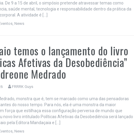
ria. De 9 a 15 de abril, o simpósio pretende atravessar temas como
ência, saúde mental, tecnologia e responsabilidade dentro da prática da
orporal. A atividade é […]
Eventos
,
News
io temos o lançamento do livro
ticas Afetivas da Desobediência”
ndreone Medrado
26
FRRRK Guys
edrado, monstra que é, tem se marcado como uma das pensadoras
antes do nosso tempo. Para nós, ela é uma monstra da maior
m força que estilhaça essa configuração perversa de mundo que
u novo livro intitulado Políticas Afetivas da Desobediência será lançado
io pela Editora Mandaçaia e […]
Eventos
,
News