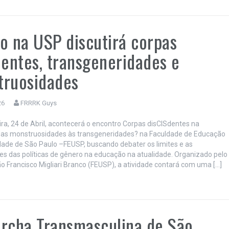
o na USP discutirá corpas
dentes, transgeneridades e
truosidades
26
FRRRK Guys
ira, 24 de Abril, acontecerá o encontro Corpas disCISdentes na
das monstruosidades às transgeneridades? na Faculdade de Educação
dade de São Paulo –FEUSP, buscando debater os limites e as
des das políticas de gênero na educação na atualidade. Organizado pelo
oão Francisco Migliari Branco (FEUSP), a atividade contará com uma […]
rcha Transmasculina de São