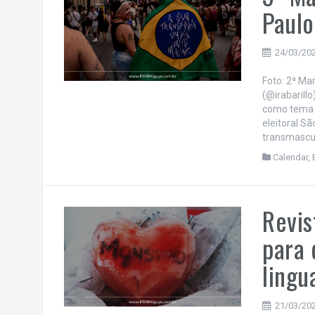
Paul
24/03/20
Foto: 2ª Ma
(@irabarill
como tema “
eleitoral S
transmascul
Calendar
,
Revis
para 
lingu
21/03/20