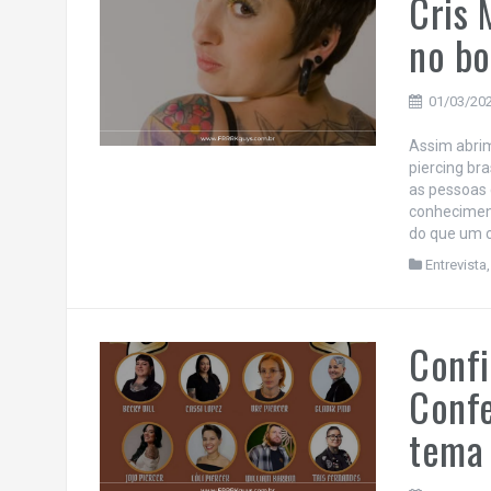
Cris 
no bo
01/03/20
Assim abrim
piercing br
as pessoas 
conhecimen
do que um c
Entrevista
Confi
Conf
tema 