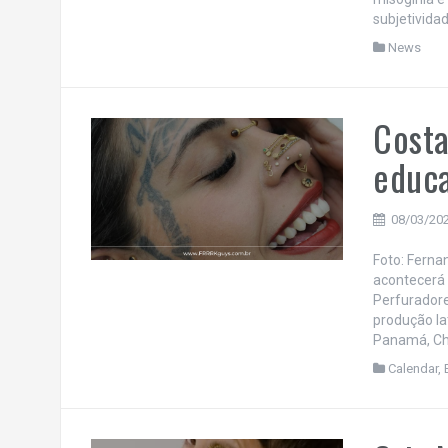
subjetivida
News
Costa
educa
08/03/20
Foto: Ferna
acontecerá 
Perfuradore
produção lat
Panamá, Chi
Calendar
,