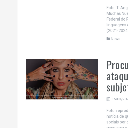
Foto: T. An
Muchas Nuec
Federal do 
linguagens 
(2021-2024
News
Procu
ataqu
subje
15/03/20
Foto: repro
notícia de 
sociais por
misoginia e