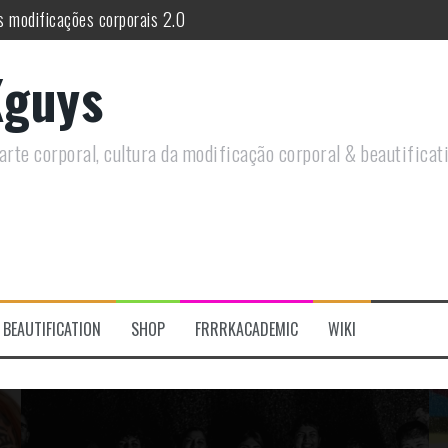
re a celebração do Orgulho Freak no Chile
 do historiador Ronald Canabarro acontecerá no Rio de Janeiro
guys
utirá sobre Circo Freak em encontro online
remotamente em Agosto e discutirá questões LGBTQIAPN+ e Modificaç
rte corporal, cultura da modificação corporal & beautificat
rais discutirá sobre as tentativas de criminalizar as nossas prática
s modificações corporais 2.0
BEAUTIFICATION
SHOP
FRRRKACADEMIC
WIKI