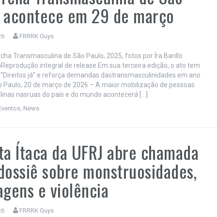
o acontece em 29 de março
26
FRRRK Guys
rcha Transmasculina de São Paulo, 2025, fotos por Íra Barillo
o)Reprodução integral de release Em sua terceira edição, o ato tem
Direitos já” e reforça demandas dastransmasculinidades em ano
ão Paulo, 20 de março de 2026 – A maior mobilização de pessoas
inas nasruas do país e do mundo acontecerá […]
Eventos
,
News
ta Ítaca da UFRJ abre chamada
dossiê sobre monstruosidades,
agens e violência
26
FRRRK Guys