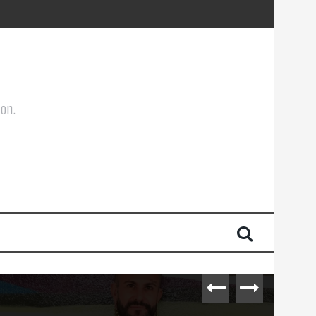
ões Corporais
ion.
s e cultura