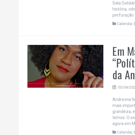
Sala Solidá
história, ci
perfuração c
Calendar
,
Em Ma
“Polí
da A
03/04/20
Andreone M
mais import
grandeza, e
temos. O se
agora em Ma
Calendar
,