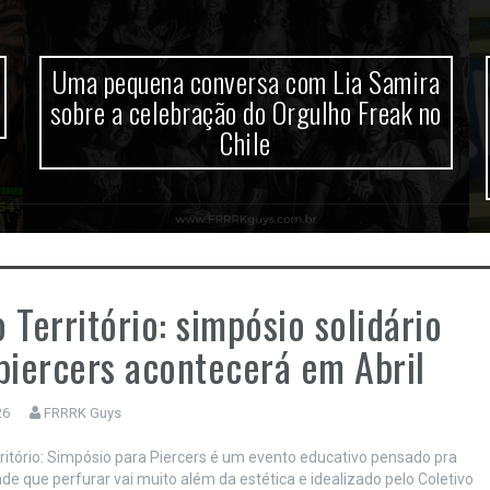
Uma pequena conversa com Lia Samira
sobre a celebração do Orgulho Freak no
Chile
 Território: simpósio solidário
piercers acontecerá em Abril
26
FRRRK Guys
ritório: Simpósio para Piercers é um evento educativo pensado pra
e que perfurar vai muito além da estética e idealizado pelo Coletivo