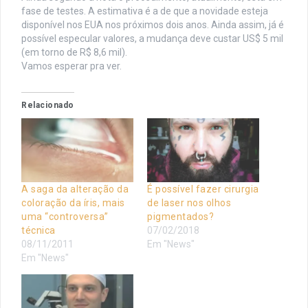
fase de testes. A estimativa é a de que a novidade esteja
disponível nos EUA nos próximos dois anos. Ainda assim, já é
possível especular valores, a mudança deve custar US$ 5 mil
(em torno de R$ 8,6 mil).
Vamos esperar pra ver.
Relacionado
A saga da alteração da
É possível fazer cirurgia
coloração da íris, mais
de laser nos olhos
uma “controversa”
pigmentados?
técnica
07/02/2018
08/11/2011
Em "News"
Em "News"