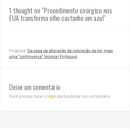
1 thought on “
Procedimento cirúrgico nos
EUA transforma olho castanho em azul
”
Pingback:
Da saga da alteração da coloração da íris, mais
uma “controversa” técnica | Frrrkguys
Deixe um comentário
Você precisa fazer o
login
para publicar um comentário.