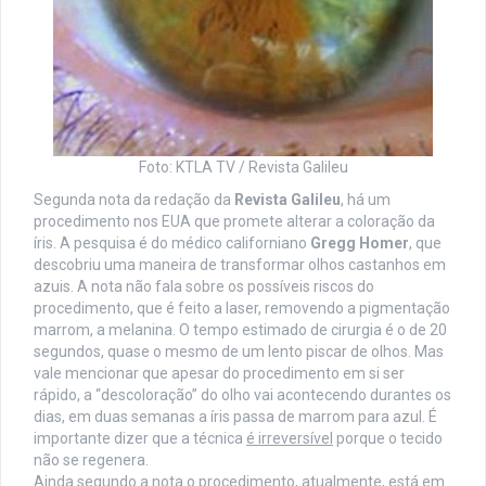
Foto: KTLA TV / Revista Galileu
Segunda nota da redação da
Revista Galileu
, há um
procedimento nos EUA que promete alterar a coloração da
íris. A pesquisa é do médico californiano
Gregg Homer
, que
descobriu uma maneira de transformar olhos castanhos em
azuis. A nota não fala sobre os possíveis riscos do
procedimento, que é feito a laser, removendo a pigmentação
marrom, a melanina. O tempo estimado de cirurgia é o de 20
segundos, quase o mesmo de um lento piscar de olhos. Mas
vale mencionar que apesar do procedimento em si ser
rápido, a “descoloração” do olho vai acontecendo durantes os
dias, em duas semanas a íris passa de marrom para azul. É
importante dizer que a técnica
é irreversível
porque o tecido
não se regenera.
Ainda segundo a nota o procedimento, atualmente, está em