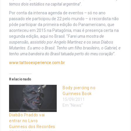
temos dois estúdios na capital argentina
”.
Por conta da intensa agenda de eventos – só no ano
passado ele participou de 22 pelo mundo – o recordista não
pôde participar da primeira edição do Panamericano, que
aconteceu em 2015 na Patagônia, mas é presença certa na
segunda edição, aqui no Brasil. “
Farei uma mostra de
suspensão, assistido por Angelo Martinez e os seus Diabos
Mutantes. Eu amo o Brasil. Tenho um filho brasileiro, o Gabriel, e
tenho uma bandeira do Brasil tatuada perto do meu coração”
.
www.tattooexperience.com.br
Relacionado
Body piercing no
Guinness Book
15/09/2011
Em "News"
Diabão Praddo vai
entrar no Livro
Guinness dos Recordes