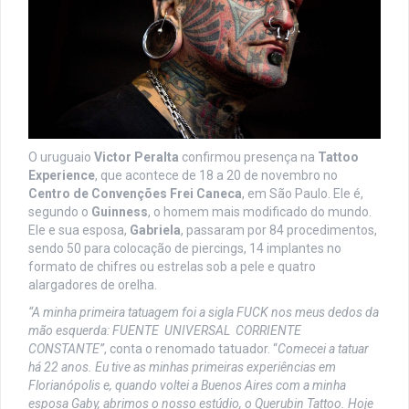
O uruguaio
Victor Peralta
confirmou presença na
Tattoo
Experience
, que acontece de 18 a 20 de novembro no
Centro de Convenções Frei Caneca
, em São Paulo. Ele é,
segundo o
Guinness
, o homem mais modificado do mundo.
Ele e sua esposa,
Gabriela
, passaram por 84 procedimentos,
sendo 50 para colocação de piercings, 14 implantes no
formato de chifres ou estrelas sob a pele e quatro
alargadores de orelha.
“A minha primeira tatuagem foi a sigla FUCK nos meus dedos da
mão esquerda: FUENTE UNIVERSAL CORRIENTE
CONSTANTE”
, conta o renomado tatuador. “
Comecei a tatuar
há 22 anos. Eu tive as minhas primeiras experiências em
Florianópolis e, quando voltei a Buenos Aires com a minha
esposa Gaby, abrimos o nosso estúdio, o Querubin Tattoo. Hoje