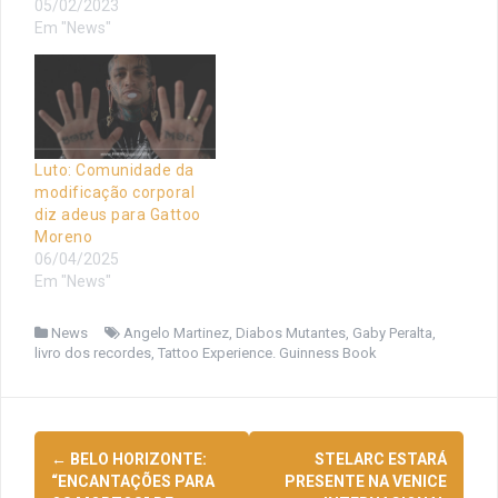
05/02/2023
Em "News"
Luto: Comunidade da
modificação corporal
diz adeus para Gattoo
Moreno
06/04/2025
Em "News"
News
Angelo Martinez
,
Diabos Mutantes
,
Gaby Peralta
,
livro dos recordes
,
Tattoo Experience. Guinness Book
Navegação
←
BELO HORIZONTE:
STELARC ESTARÁ
de
“ENCANTAÇÕES PARA
PRESENTE NA VENICE