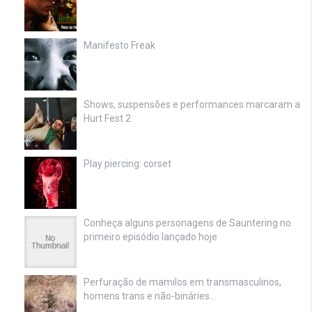
Manifesto Freak
Shows, suspensões e performances marcaram a
Hurt Fest 2
Play piercing: corset
Conheça alguns personagens de Sauntering no
primeiro episódio lançado hoje
Perfuração de mamilos em transmasculinos,
homens trans e não-bináries…