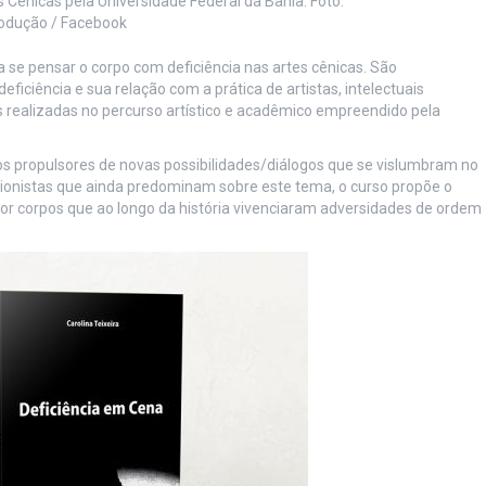
 Cênicas pela Universidade Federal da Bahia. Foto:
odução / Facebook
se pensar o corpo com deficiência nas artes cênicas. São
ficiência e sua relação com a prática de artistas, intelectuais
es realizadas no percurso artístico e acadêmico empreendido pela
os propulsores de novas possibilidades/diálogos que se vislumbram no
cionistas que ainda predominam sobre este tema, o curso propõe o
r corpos que ao longo da história vivenciaram adversidades de ordem