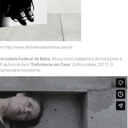
o no http://www.deficienciaemcena.com.br
versidade Federal da Bahia
. Atuou como bailarina e diretora junto à
 autora do livro “
Deficiência em Cena
” (Editora Ideia, 2011). O
ocumentário homônimo.