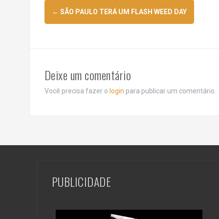
Navegação
←
SÃO PAULO TERÁ UM FLASH WEED DAY
de
posts
Deixe um comentário
Você precisa fazer o
login
para publicar um comentário.
PUBLICIDADE