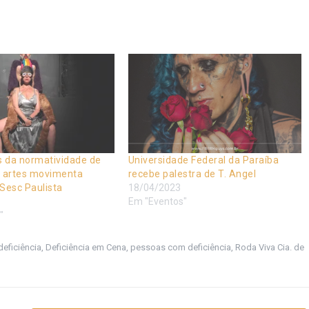
s da normatividade de
Universidade Federal da Paraíba
s artes movimenta
recebe palestra de T. Angel
Sesc Paulista
18/04/2023
Em "Eventos"
"
eficiência
,
Deficiência em Cena
,
pessoas com deficiência
,
Roda Viva Cia. de