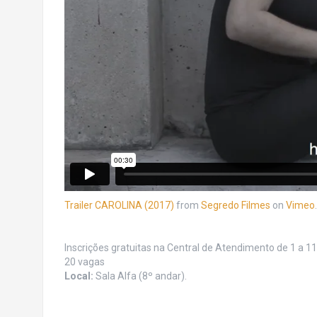
Trailer CAROLINA (2017)
from
Segredo Filmes
on
Vimeo
.
Inscrições gratuitas na Central de Atendimento de 1 a 11
20 vagas
Local:
Sala Alfa (8º andar).