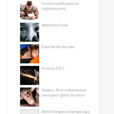
Corpos modificados na
indústria pornô
Manifesto Freak
Especial dia dos pais…
Frrrkcon 000.1
Gingers: filme indispensável
para quem gosta de ruivos
Mariê Marques estampa capa