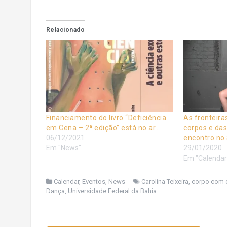
Relacionado
Financiamento do livro “Deficiência
As fronteira
em Cena – 2ª edição” está no ar…
corpos e da
06/12/2021
encontro no 
Em "News"
29/01/2020
Em "Calendar
Calendar
,
Eventos
,
News
Carolina Teixeira
,
corpo com d
Dança
,
Universidade Federal da Bahia