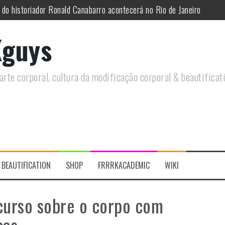
 do historiador Ronald Canabarro acontecerá no Rio de Janeiro
utirá sobre Circo Freak em encontro online
guys
remotamente em Agosto e discutirá questões LGBTQIAPN+ e Modificaç
utirá modificações corporais e anarquia em encontro online
rte corporal, cultura da modificação corporal & beautificat
moto, saiba como você pode ajudar duas ações que estão a ocorrer
re a celebração do Orgulho Freak no Chile
BEAUTIFICATION
SHOP
FRRRKACADEMIC
WIKI
curso sobre o corpo com
cas