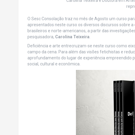
Carolina Teixeira é Doutora em Artes
repr
O Sesc Consolação traz no mês de Agosto um curso para 
apresentados neste curso os diversos discursos sobre a de
brasileiros e norte-americanos, a partir das investigaçõ
pesquisadora,
Carolina Teixeira
.
Deficiência e arte entrecruzam-se neste curso como eix
campo da cena. Para além das visões fetichistas e redu
aprofundamento do lugar de experiência empreendido po
social, cultural e econômica.