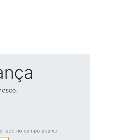
ança
nosco.
ao lado no campo abaixo