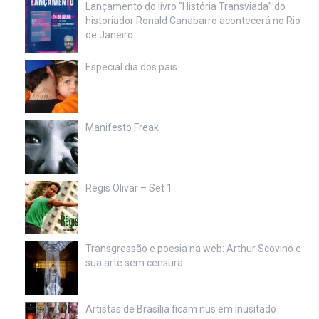
Lançamento do livro “História Transviada” do
historiador Ronald Canabarro acontecerá no Rio
de Janeiro
Especial dia dos pais…
Manifesto Freak
Régis Olivar – Set 1
Transgressão e poesia na web: Arthur Scovino e
sua arte sem censura
Artistas de Brasília ficam nus em inusitado