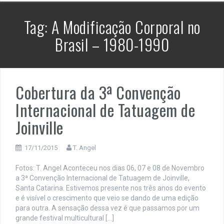
Tag:
A Modificação Corporal no
Brasil – 1980-1990
Cobertura da 3ª Convenção
Internacional de Tatuagem de
Joinville
17/11/2015
T. Angel
Fotos: T. Angel Aconteceu nos dias 06, 07 e 08 de Novembro
a 3ª Convenção Internacional de Tatuagem de Joinville,
Santa Catarina. Estivemos presente nos três anos do evento
e é visível o crescimento que veio se dando de uma edição
para outra. A sensação dessa vez é que passamos por um
grande festival multicultural […]