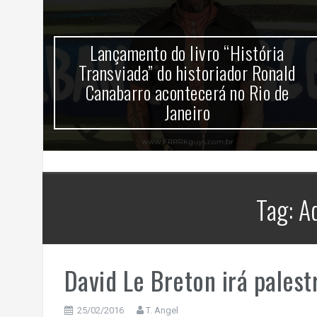
mira
Lançamento do livro “História
k no
Transviada” do historiador Ronald
Canabarro acontecerá no Rio de
Janeiro
Tag:
A
David Le Breton irá pales
25/02/2016
T. Angel