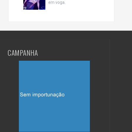
em voga.
CAMPANHA