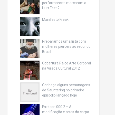
performances marcaram a
Hurt Fest 2
Manifesto Freak
Preparamos uma lista com
mulheres piercers ao redor do
Brasil
Cobertura Palco Arte Corporal
na Virada Cultural 2012
Conheça alguns personagens
de Sauntering no primeiro
episódio lançado hoje
Frrrkcon 000.2 – A
modificação e artes do corpo