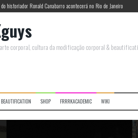
utirá sobre Circo Freak em encontro online
remotamente em Agosto e discutirá questões LGBTQIAPN+ e Modificaç
guys
utirá modificações corporais e anarquia em encontro online
moto, saiba como você pode ajudar duas ações que estão a ocorrer
rte corporal, cultura da modificação corporal & beautificat
re a celebração do Orgulho Freak no Chile
 do historiador Ronald Canabarro acontecerá no Rio de Janeiro
BEAUTIFICATION
SHOP
FRRRKACADEMIC
WIKI