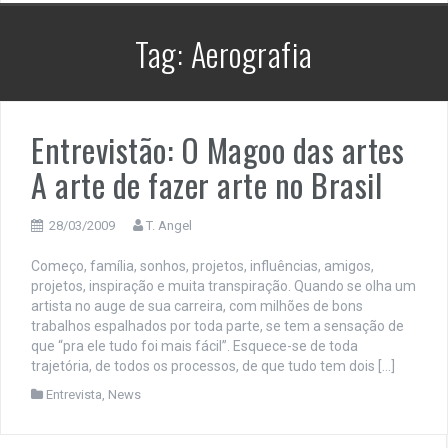
Tag:
Aerografia
Entrevistão: O Magoo das artes
A arte de fazer arte no Brasil
28/03/2009
T. Angel
Começo, família, sonhos, projetos, influências, amigos,
projetos, inspiração e muita transpiração. Quando se olha um
artista no auge de sua carreira, com milhões de bons
trabalhos espalhados por toda parte, se tem a sensação de
que “pra ele tudo foi mais fácil”. Esquece-se de toda
trajetória, de todos os processos, de que tudo tem dois […]
Entrevista
,
News