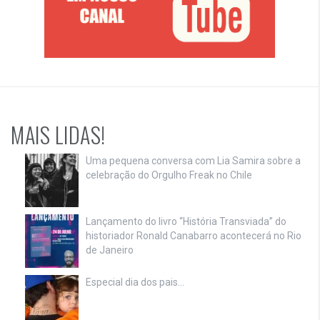
MAIS LIDAS!
Uma pequena conversa com Lia Samira sobre a
celebração do Orgulho Freak no Chile
Lançamento do livro “História Transviada” do
historiador Ronald Canabarro acontecerá no Rio
de Janeiro
Especial dia dos pais…