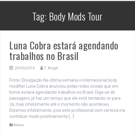
Tag:
Body Mods Tour
Luna Cobra estará agendando
trabalhos no Brasil
20/05/2013
T. Angel
Fotos: Divulgação Na última semana o internacional body
modifier Luna Cobra anunciou pelas redes sociais que em
breve estaria agendando trabalhos no Brasil. Diga-se de
passagem, já faz um tempo que ele está tentando vir para
cá, mas infelizmente até o momento não aconteceu.
Dizemos infelizmente, pois este profissional com certeza iria
contribuir muito positivamente […]
News