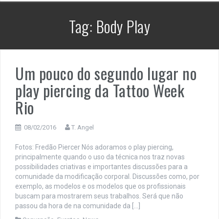
Tag:
Body Play
Um pouco do segundo lugar no
play piercing da Tattoo Week
Rio
08/02/2016
T. Angel
Fotos: Fredão Piercer Nós adoramos o play piercing,
principalmente quando o uso da técnica nos traz novas
possibilidades criativas e importantes discussões para a
comunidade da modificação corporal. Discussões como, por
exemplo, as modelos e os modelos que os profissionais
buscam para mostrarem seus trabalhos. Será que não
passou da hora de na comunidade da […]