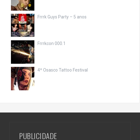
Frrrk Guys Party – 5 anos
Frrrkcon 000.1
4º Osasco Tattoo Festival
PUBLICIDADE