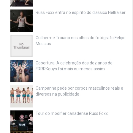
Russ Foxx entra no espírito do clássico Hellraiser
Guilherme Troiano nos olhos do fotógrafo Felipe
Messias
Cobertura: A celebração dos dez anos de
FRRRKguys foi mais ou menos assim…
Campanha pede por corpos masculinos reais e
diversos na publicidade
Tour do modifier canadense Russ Foxx