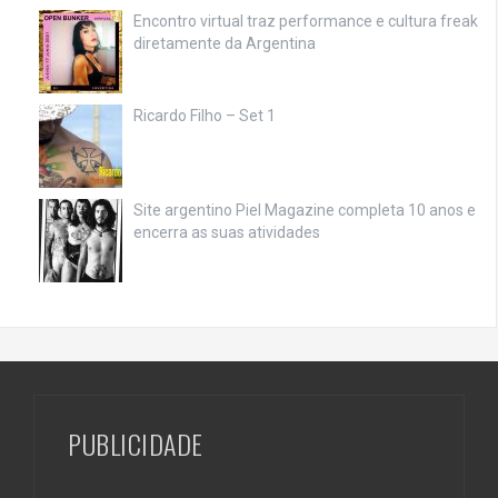
Encontro virtual traz performance e cultura freak
diretamente da Argentina
Ricardo Filho – Set 1
Site argentino Piel Magazine completa 10 anos e
encerra as suas atividades
PUBLICIDADE