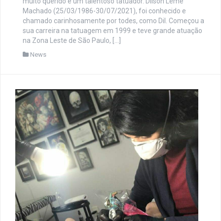
muito querido e um talentoso tatuador. Dilson Leme
Machado (25/03/1986-30/07/2021), foi conhecido e
chamado carinhosamente por todes, como Dil. Começou a
sua carreira na tatuagem em 1999 e teve grande atuação
na Zona Leste de São Paulo, […]
News