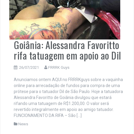
Goiânia: Alessandra Favoritto
rifa tatuagem em apoio ao Dil
26/07/2021
FRRRK Guys
Anunciamos ontem AQUI no FRRRKguys sobre a vaquinha
online para arrecadação de fundos para compra de uma
prótese para o tatuador Dil de São Paulo. Hoje a tatuadora
Alessandra Favoritto de Goiânia divulgou que estará
rifando uma tatuagem de R$1.200,00. O valor será
revertido integralmente em apoio ao amigo tatuador.
FUNCIONAMENTO DA RIFA – São […]
News