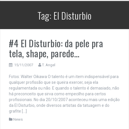
Tag:
El Disturbio
#4 El Disturbio: da pele pra
tela, shape, parede…
15/11/2007
T. Angel
Fotos: Walter Oikawa O talento é um item indispensável para
qualquer profissão que se queira exercer, seja ela
regulamentada ou não. E quando o talento é demasiado, não
há preconceito que sirva como empecilho para certos
profissionais. No dia 20/10/2007 aconteceu mais uma edição
da El Disturbio, onde diversos artistas da tatuagem e do
grafite […]
News