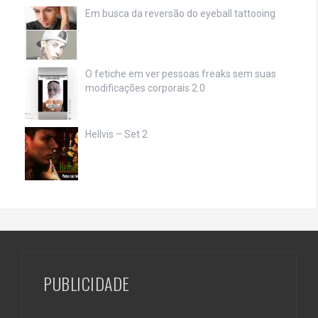
Em busca da reversão do eyeball tattooing
O fetiche em ver pessoas freaks sem suas
modificações corporais 2.0
Hellvis – Set 2
PUBLICIDADE