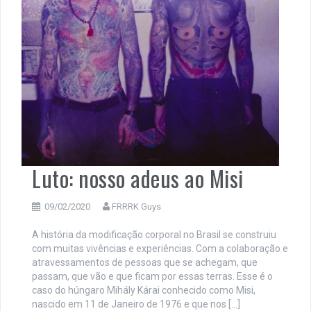
Luto: nosso adeus ao Misi
09/02/2020
FRRRK Guys
A história da modificação corporal no Brasil se construiu
com muitas vivências e experiências. Com a colaboração e
atravessamentos de pessoas que se achegam, que
passam, que vão e que ficam por essas terras. Esse é o
caso do húngaro Mihály Kárai conhecido como Misi,
nascido em 11 de Janeiro de 1976 e que nos […]