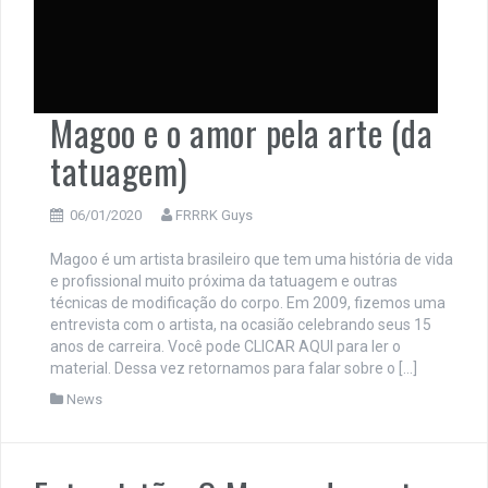
Magoo e o amor pela arte (da
tatuagem)
06/01/2020
FRRRK Guys
Magoo é um artista brasileiro que tem uma história de vida
e profissional muito próxima da tatuagem e outras
técnicas de modificação do corpo. Em 2009, fizemos uma
entrevista com o artista, na ocasião celebrando seus 15
anos de carreira. Você pode CLICAR AQUI para ler o
material. Dessa vez retornamos para falar sobre o […]
News