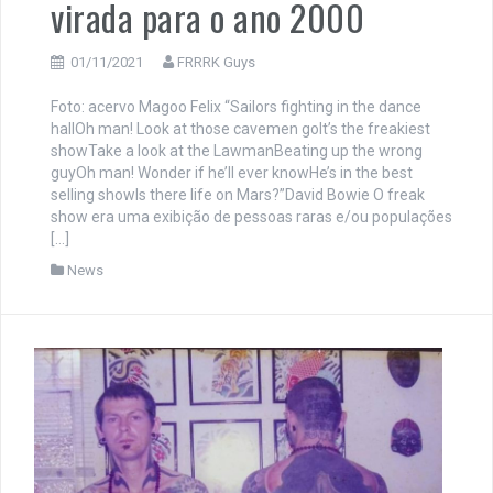
virada para o ano 2000
01/11/2021
FRRRK Guys
Foto: acervo Magoo Felix “Sailors fighting in the dance
hallOh man! Look at those cavemen goIt’s the freakiest
showTake a look at the LawmanBeating up the wrong
guyOh man! Wonder if he’ll ever knowHe’s in the best
selling showIs there life on Mars?”David Bowie O freak
show era uma exibição de pessoas raras e/ou populações
[…]
News