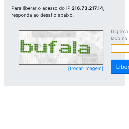
Para liberar o acesso
do IP
216.73.217.14
,
responda ao desafio abaixo.
Digite 
lado no
[trocar imagem]