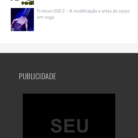
Frrrkcon 000.2 – A modificação e artes do corpo
em voga.
PUBLICIDADE