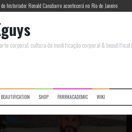
 do historiador Ronald Canabarro acontecerá no Rio de Janeiro
utirá sobre Circo Freak em encontro online
guys
remotamente em Agosto e discutirá questões LGBTQIAPN+ e Modificaç
utirá modificações corporais e anarquia em encontro online
rte corporal, cultura da modificação corporal & beautificat
s modificações corporais 2.0
re a celebração do Orgulho Freak no Chile
BEAUTIFICATION
SHOP
FRRRKACADEMIC
WIKI