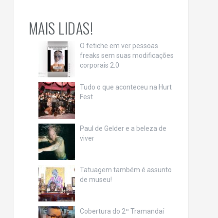
MAIS LIDAS!
O fetiche em ver pessoas
freaks sem suas modificações
corporais 2.0
Tudo o que aconteceu na Hurt
Fest
Paul de Gelder e a beleza de
viver
Tatuagem também é assunto
de museu!
Cobertura do 2º Tramandaí