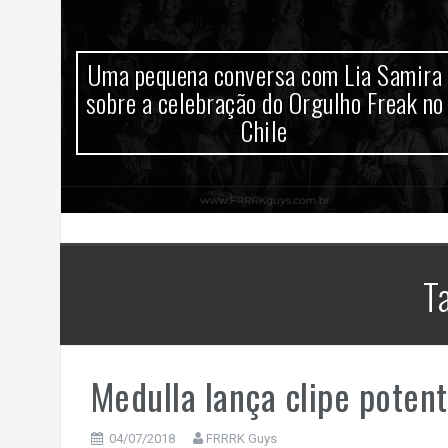
sem
Uma pequena conversa com Lia Samira
0
sobre a celebração do Orgulho Freak no
Chile
T
Medulla lança clipe potent
04/07/2018
FRRRK Guys