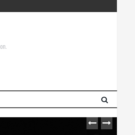
ões Corporais
ion.