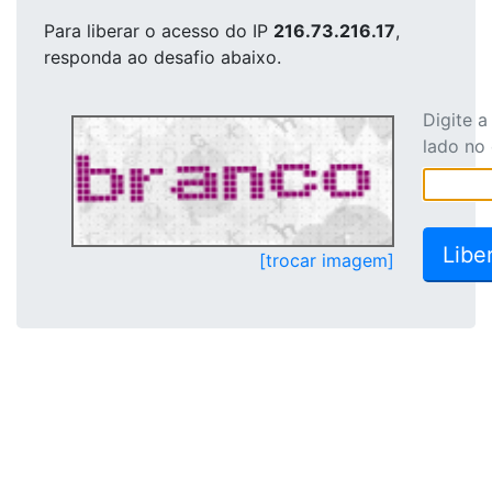
Para liberar o acesso
do IP
216.73.216.17
,
responda ao desafio abaixo.
Digite 
lado no
[trocar imagem]