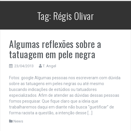
Tag:
Régis Olivar
Algumas reflexões sobre a
tatuagem em pele negra
23/04/2013
T. Angel
Fotos: google Algumas pessoas nos escreveram com dúvida
sobre as tatuagens em peles negras ou até mesmo
buscando indicações de estúdios ou tatuadores
especializados. Afim de atender as dúvidas dessas pessoas
fomos pesquisar. Que fique claro que a ideia que
trabalharemos daqui em diante não busca “guetificar” de
forma racista a questão, a intenção desse […]
News