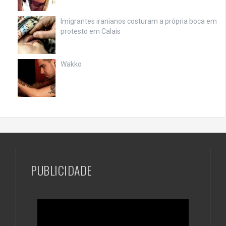
Imigrantes iranianos costuram a própria boca em
protesto em Calais
Wakko
PUBLICIDADE