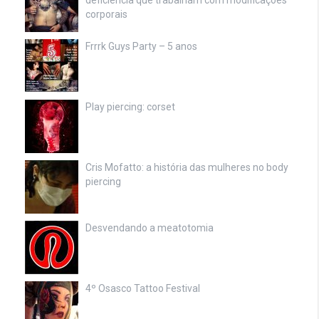
deficiência que trabalham com modificações
corporais
Frrrk Guys Party – 5 anos
Play piercing: corset
Cris Mofatto: a história das mulheres no body
piercing
Desvendando a meatotomia
4º Osasco Tattoo Festival