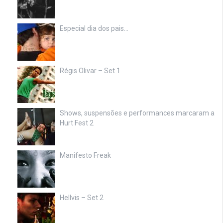
Especial dia dos pais…
Régis Olivar – Set 1
Shows, suspensões e performances marcaram a
Hurt Fest 2
Manifesto Freak
Hellvis – Set 2