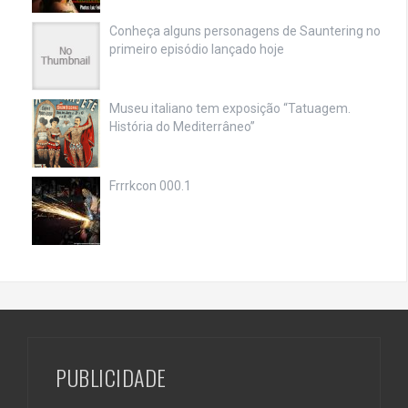
Conheça alguns personagens de Sauntering no
primeiro episódio lançado hoje
Museu italiano tem exposição “Tatuagem.
História do Mediterrâneo”
Frrrkcon 000.1
PUBLICIDADE