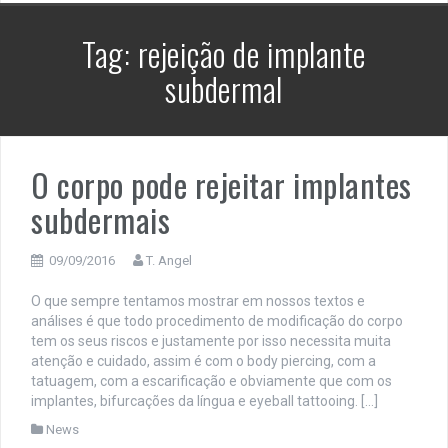
Tag:
rejeição de implante
subdermal
O corpo pode rejeitar implantes
subdermais
09/09/2016
T. Angel
O que sempre tentamos mostrar em nossos textos e
análises é que todo procedimento de modificação do corpo
tem os seus riscos e justamente por isso necessita muita
atenção e cuidado, assim é com o body piercing, com a
tatuagem, com a escarificação e obviamente que com os
implantes, bifurcações da língua e eyeball tattooing. […]
News