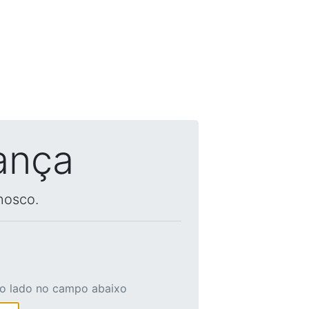
ança
nosco.
ao lado no campo abaixo