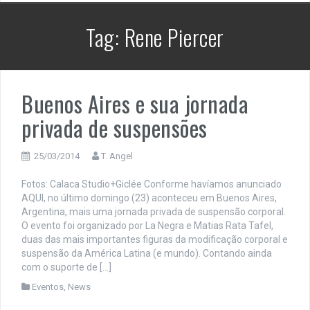
Tag:
Rene Piercer
Buenos Aires e sua jornada
privada de suspensões
25/03/2014
T. Angel
Fotos: Calaca Studio+Giclée Conforme havíamos anunciado
AQUI, no último domingo (23) aconteceu em Buenos Aires,
Argentina, mais uma jornada privada de suspensão corporal.
O evento foi organizado por La Negra e Matias Rata Tafel,
duas das mais importantes figuras da modificação corporal e
suspensão da América Latina (e mundo). Contando ainda
com o suporte de […]
Eventos
,
News