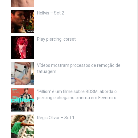
Hellvis – Set 2
Play piercing: corset
Vídeos mostram processos de remoção de
tatuagem
“Pillion” é um filme sobre BDSM, aborda o
piercing e chega no cinema em Fevereiro
Régis Olivar – Set 1