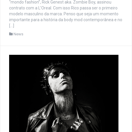
“mondo fashion”, Rick Genest aka. Zombie Boy, assinou
contrato com a L’Oreal. Com isso Rico passa ser o primeiro
modelo masculino da marca. Penso que seja um momento
importante para a história da body mod contemporânea e no
[…]
News