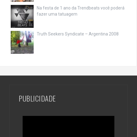
Na festa de 1 ano da Trendbeats você poderá
fazer uma tatuagem
Truth Seekers Syndicate – Argentina 2008
PUBLICIDADE