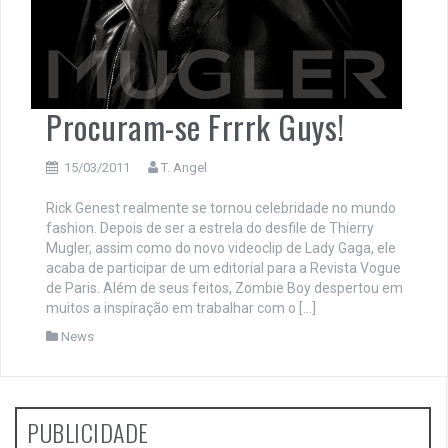
Procuram-se Frrrk Guys!
15/03/2011
T. Angel
Rick Genest realmente se tornou celebridade no mundo
fashion. Depois de ser a estrela do desfile de Thierry
Mugler, assim como do novo videoclip de Lady Gaga, ele
acaba de participar de um editorial para a Revista Vogue
de Paris. Além de seus feitos, Zombie Boy despertou em
muitos a inspiração em trabalhar com o […]
News
PUBLICIDADE