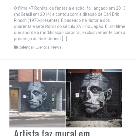
O filme 47 Ronins, de fantasia e ação, foi lançado em 2013
(no Brasil em 2014) e contou com a direção de Carl Erik
Rinsch (1976-presente). É baseado na história dos
quarenta e sete Ronin do século XVIII no Japão. É um filme
que aborda a modificação corporal, exclusivamente com a
presença do Rick Genest […]
Calendar
,
Eventos
,
News
Artista faz mural em