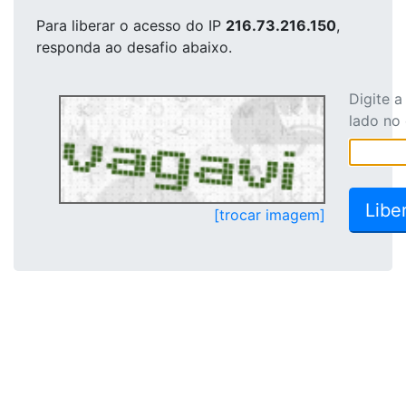
Para liberar o acesso
do IP
216.73.216.150
,
responda ao desafio abaixo.
Digite 
lado no
[trocar imagem]