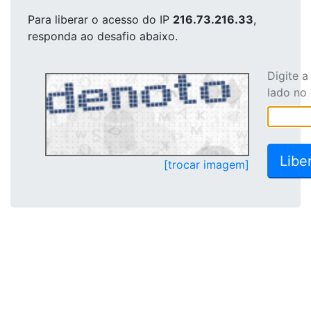
Para liberar o acesso
do IP
216.73.216.33
,
responda ao desafio abaixo.
Digite 
lado no
[trocar imagem]