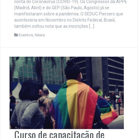
conta do Coronavírus (COVID-19). Os Congressos da APPE
(Madrid, Abril) e do GEP (São Paulo, Agosto) já se
manifestaram sobre a pandemia. O SEDUC Piercers que
aconteceria em Novembro no Distrito Federal, Brasil,
também soltou nota que as inscrições […]
Eventos
,
News
Curso de capacitação de