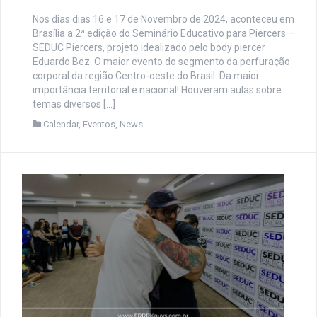
Nos dias dias 16 e 17 de Novembro de 2024, aconteceu em
Brasília a 2ª edição do Seminário Educativo para Piercers –
SEDUC Piercers, projeto idealizado pelo body piercer
Eduardo Bez. O maior evento do segmento da perfuração
corporal da região Centro-oeste do Brasil. Da maior
importância territorial e nacional! Houveram aulas sobre
temas diversos […]
Calendar
,
Eventos
,
News