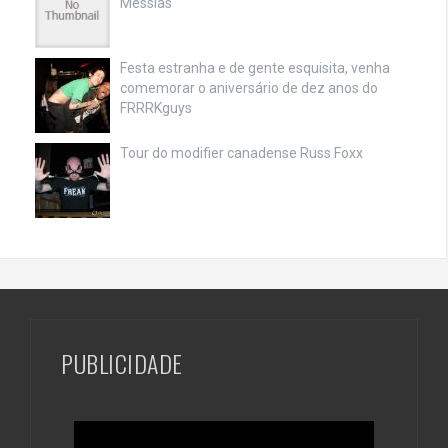
Messias
Festa estranha e de gente esquisita, venha
comemorar o aniversário de dez anos do
FRRRKguys
Tour do modifier canadense Russ Foxx
PUBLICIDADE