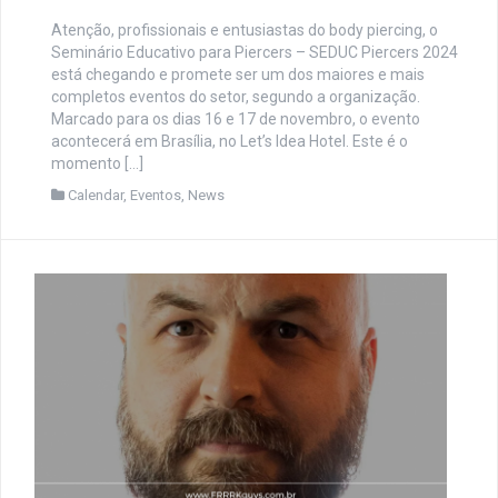
Atenção, profissionais e entusiastas do body piercing, o
Seminário Educativo para Piercers – SEDUC Piercers 2024
está chegando e promete ser um dos maiores e mais
completos eventos do setor, segundo a organização.
Marcado para os dias 16 e 17 de novembro, o evento
acontecerá em Brasília, no Let’s Idea Hotel. Este é o
momento […]
Calendar
,
Eventos
,
News