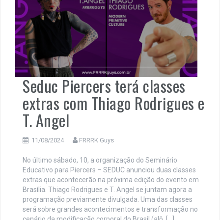
Seduc Piercers terá classes
extras com Thiago Rodrigues e
T. Angel
11/08/2024
FRRRK Guys
No último sábado, 10, a organização do Seminário
Educativo para Piercers – SEDUC anunciou duas classes
extras que acontecerão na próxima edição do evento em
Brasília. Thiago Rodrigues e T. Angel se juntam agora a
programação previamente divulgada. Uma das classes
será sobre grandes acontecimentos e transformação no
cenário da modificação corporal do Brasil (alô, […]