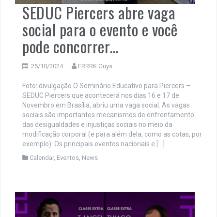
SEDUC Piercers abre vaga
social para o evento e você
pode concorrer…
25/10/2024
FRRRK Guys
Foto: divulgação O Seminário Educativo para Piercers –
SEDUC Piercers que acontecerá nos dias 16 e 17 de
Novembro em Brasília, abriu uma vaga social. As vagas
sociais são importantes mecanismos de enfrentamento
das desigualdades e injustiças sociais no meio da
modificação corporal (e para além dela, como as cotas, por
exemplo). Os principais eventos nacionais e […]
Calendar
,
Eventos
,
News