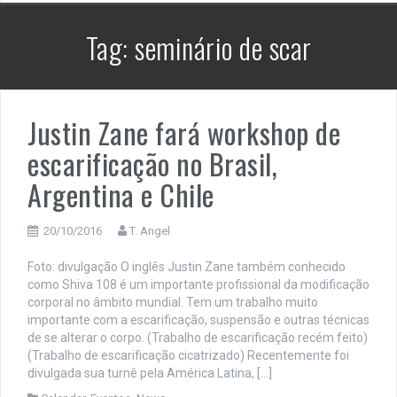
Tag:
seminário de scar
Justin Zane fará workshop de
escarificação no Brasil,
Argentina e Chile
20/10/2016
T. Angel
Foto: divulgação O inglês Justin Zane também conhecido
como Shiva 108 é um importante profissional da modificação
corporal no âmbito mundial. Tem um trabalho muito
importante com a escarificação, suspensão e outras técnicas
de se alterar o corpo. (Trabalho de escarificação recém feito)
(Trabalho de escarificação cicatrizado) Recentemente foi
divulgada sua turnê pela América Latina, […]