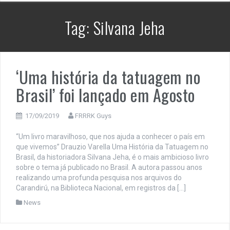
Tag:
Silvana Jeha
‘Uma história da tatuagem no
Brasil’ foi lançado em Agosto
17/09/2019
FRRRK Guys
“Um livro maravilhoso, que nos ajuda a conhecer o país em
que vivemos” Drauzio Varella Uma História da Tatuagem no
Brasil, da historiadora Silvana Jeha, é o mais ambicioso livro
sobre o tema já publicado no Brasil. A autora passou anos
realizando uma profunda pesquisa nos arquivos do
Carandirú, na Biblioteca Nacional, em registros da […]
News