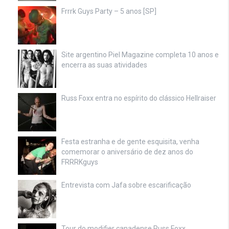
Frrrk Guys Party – 5 anos [SP]
Site argentino Piel Magazine completa 10 anos e
encerra as suas atividades
Russ Foxx entra no espírito do clássico Hellraiser
Festa estranha e de gente esquisita, venha
comemorar o aniversário de dez anos do
FRRRKguys
Entrevista com Jafa sobre escarificação
Tour do modifier canadense Russ Foxx