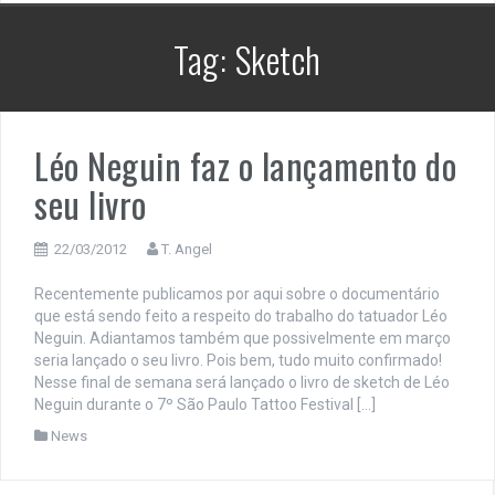
Tag:
Sketch
Léo Neguin faz o lançamento do
seu livro
22/03/2012
T. Angel
Recentemente publicamos por aqui sobre o documentário
que está sendo feito a respeito do trabalho do tatuador Léo
Neguin. Adiantamos também que possivelmente em março
seria lançado o seu livro. Pois bem, tudo muito confirmado!
Nesse final de semana será lançado o livro de sketch de Léo
Neguin durante o 7º São Paulo Tattoo Festival […]
News