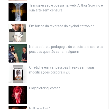
Transgressão e poesia na web: Arthur Scovino e
sua arte sem censura
Em busca da reversão do eyeball tattooing
Notas sobre a pedagogia do esquisito e sobre as
pessoas que não seriam alguém
O fetiche em ver pessoas freaks sem suas
modificações corporais 2.0
Play piercing: corset
Hellvis – Set 2