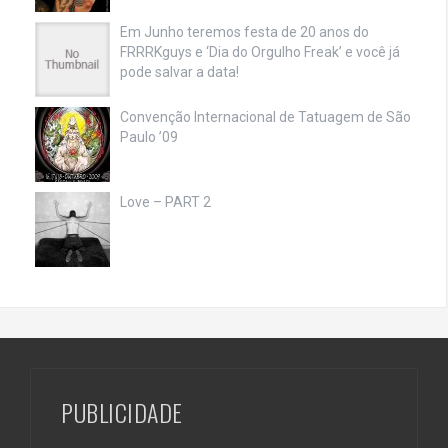
Em Junho teremos festa de 20 anos do
FRRRKguys e ‘Dia do Orgulho Freak’ e você já
pode salvar a data!
Convenção Internacional de Tatuagem de São
Paulo ’09
Love – PART 2
PUBLICIDADE