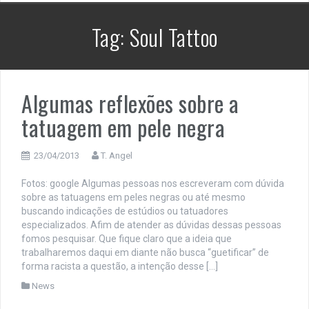
Tag:
Soul Tattoo
Algumas reflexões sobre a
tatuagem em pele negra
23/04/2013
T. Angel
Fotos: google Algumas pessoas nos escreveram com dúvida
sobre as tatuagens em peles negras ou até mesmo
buscando indicações de estúdios ou tatuadores
especializados. Afim de atender as dúvidas dessas pessoas
fomos pesquisar. Que fique claro que a ideia que
trabalharemos daqui em diante não busca “guetificar” de
forma racista a questão, a intenção desse […]
News