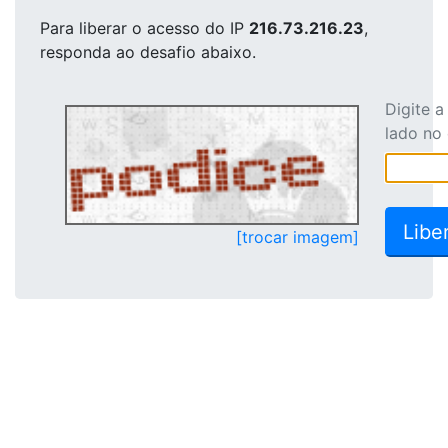
Para liberar o acesso
do IP
216.73.216.23
,
responda ao desafio abaixo.
Digite 
lado no
[trocar imagem]