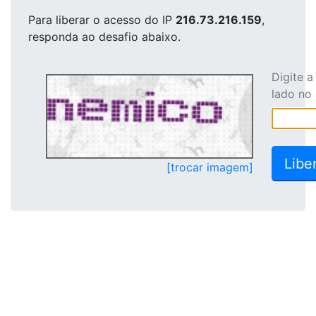
Para liberar o acesso
do IP
216.73.216.159
,
responda ao desafio abaixo.
Digite 
lado no
[trocar imagem]