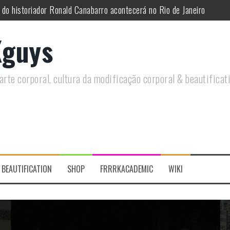
utirá sobre Circo Freak em encontro online
remotamente em Agosto e discutirá questões LGBTQIAPN+ e Modificaç
guys
utirá modificações corporais e anarquia em encontro online
moto, saiba como você pode ajudar duas ações que estão a ocorrer
rte corporal, cultura da modificação corporal & beautificat
re a celebração do Orgulho Freak no Chile
BEAUTIFICATION
SHOP
FRRRKACADEMIC
WIKI