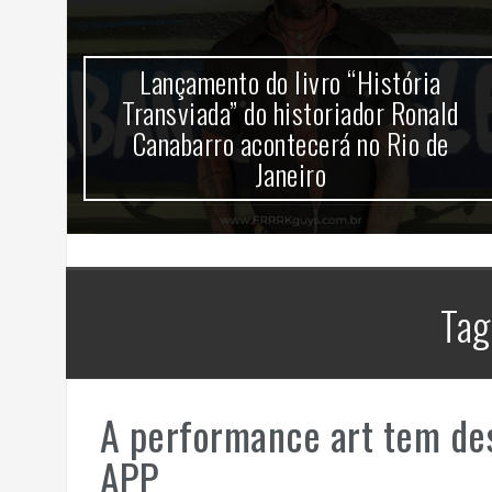
mira
Lançamento do livro “História
k no
Transviada” do historiador Ronald
Canabarro acontecerá no Rio de
Janeiro
Tag
A performance art tem de
APP