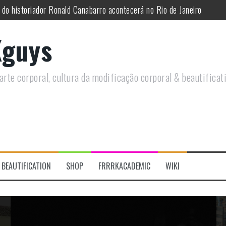
utirá sobre Circo Freak em encontro online
remotamente em Agosto e discutirá questões LGBTQIAPN+ e Modificaç
guys
utirá modificações corporais e anarquia em encontro online
moto, saiba como você pode ajudar duas ações que estão a ocorrer
rte corporal, cultura da modificação corporal & beautificat
re a celebração do Orgulho Freak no Chile
BEAUTIFICATION
SHOP
FRRRKACADEMIC
WIKI