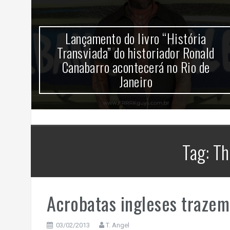
mira
Lançamento do livro “História
k no
Transviada” do historiador Ronald
Canabarro acontecerá no Rio de
Janeiro
Tag:
Th
Acrobatas ingleses trazem 
03/02/2013
T. Angel