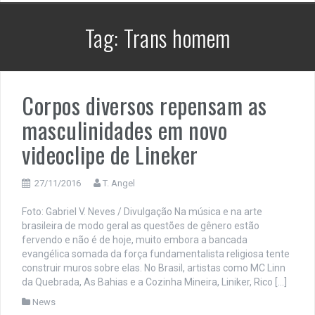
Tag:
Trans homem
Corpos diversos repensam as
masculinidades em novo
videoclipe de Lineker
27/11/2016
T. Angel
Foto: Gabriel V. Neves / Divulgação Na música e na arte
brasileira de modo geral as questões de gênero estão
fervendo e não é de hoje, muito embora a bancada
evangélica somada da força fundamentalista religiosa tente
construir muros sobre elas. No Brasil, artistas como MC Linn
da Quebrada, As Bahias e a Cozinha Mineira, Liniker, Rico […]
News