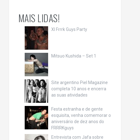
MAIS LIDAS!
XI Frrrk Guys Party
Mitsuo Kushida – Set 1
Site argentino Piel Magazine
completa 10 anos e encerra
as suas atividades
Festa estranha e de gente
esquisita, venha comemorar o
aniversário de dez anos do
FRRRKguys
Entrevista com Jafa sobre