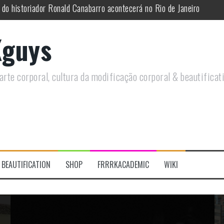
utirá sobre Circo Freak em encontro online
remotamente em Agosto e discutirá questões LGBTQIAPN+ e Modificaç
guys
utirá modificações corporais e anarquia em encontro online
moto, saiba como você pode ajudar duas ações que estão a ocorrer
rte corporal, cultura da modificação corporal & beautificat
re a celebração do Orgulho Freak no Chile
 do historiador Ronald Canabarro acontecerá no Rio de Janeiro
BEAUTIFICATION
SHOP
FRRRKACADEMIC
WIKI