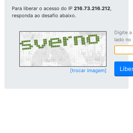
Para liberar o acesso
do IP
216.73.216.212
,
responda ao desafio abaixo.
Digite 
lado no
[trocar imagem]