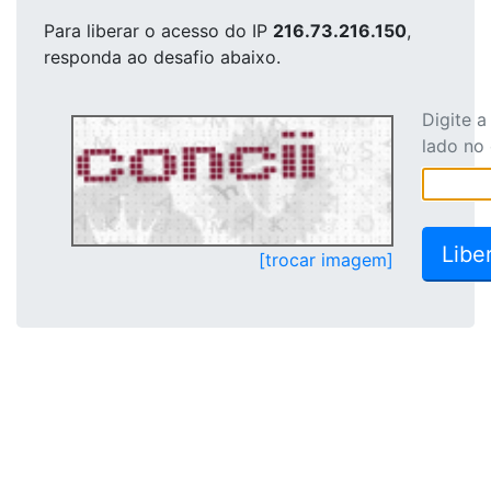
Para liberar o acesso
do IP
216.73.216.150
,
responda ao desafio abaixo.
Digite 
lado no
[trocar imagem]