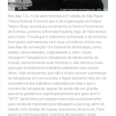
Nos dias 12 e 13 de abril, tivemos a 5ª edição do São Paulo
Tattoo Festival. O evento que é de organização do Polaco
Tattoo Shop, aconteceu novamente no Centro Fecomercio
de Eventos, próximo à Avenida Paulista, logo, de fácil acesso
para todos. O local que é realmente sofisticado e de extremo
bom gosto, permaneceu com seus corredores cheios nos
dois dias de convenção. Um festival de diversidade, cores,
idades, nacionalidades, originalidade e, claro, muita
tatuagem! Tatuadores e tatuadoras de várias partes do
mundo, demonstrando suas técnicas e, não demora muito
para que os belíssimos trabalhos saltassem aos nossos
olhos. Vale acrescentar, que não é muito comum á presença
de tatuadoras em convenções, e fiquei bastante feliz em ver
a excelência dos trabalhos realizados por elas e que o
número de tatuadoras, apesar de ainda não ser grande,
aumenta gradativa e significativamente ano após ano! O
“SPTF” ainda tinha um espaço reservado exclusivamente
para venda de materiais para tatuagem e piercing, além de
stands com vendas de roupas, acessórios, livros e etc. Para
quem se interessa sobre a história da tatuagem, pode