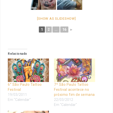
[SHOW AS SLIDESHOW]
1
2
...
16
►
Relacionado
6° São Paulo Tattoo
7º São Paulo Tattoo
Festival
Festival acontece no
19/03/2011
próximo fim de semana
Em "Calendar"
22/03/2012
Em "Calendar"