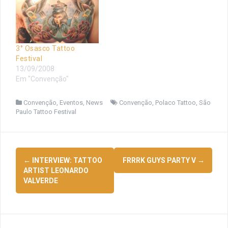
3° Osasco Tattoo
Festival
13/09/2008
Em "Convenção"
Convenção
,
Eventos
,
News
Convenção
,
Polaco Tattoo
,
São
Paulo Tattoo Festival
Navegação
←
INTERVIEW: TATTOO
FRRRK GUYS PARTY V
→
de
ARTIST LEONARDO
VALVERDE
posts