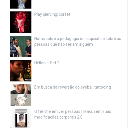
Play piercing: corset
Notas sobre a pedagogia do esquisito e sobre as
pessoas que não seriam alguém
Hellvis – Set 2
Em busca da reversão do eyeball tattooing
O fetiche em ver pessoas freaks sem suas
modificações corporais 2.0