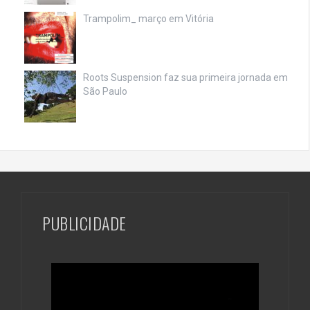
Trampolim_ março em Vitória
Roots Suspension faz sua primeira jornada em
São Paulo
PUBLICIDADE