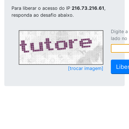
Para liberar o acesso
do IP
216.73.216.61
,
responda ao desafio abaixo.
Digite 
lado no
[trocar imagem]