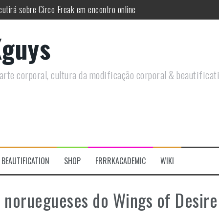
utirá sobre Circo Freak em encontro online
remotamente em Agosto e discutirá questões LGBTQIAPN+ e Modificaç
guys
utirá modificações corporais e anarquia em encontro online
moto, saiba como você pode ajudar duas ações que estão a ocorrer
rte corporal, cultura da modificação corporal & beautificat
 se despede do tatuador Lia Perboni
 do historiador Ronald Canabarro acontecerá no Rio de Janeiro
BEAUTIFICATION
SHOP
FRRRKACADEMIC
WIKI
 noruegueses do Wings of Desire