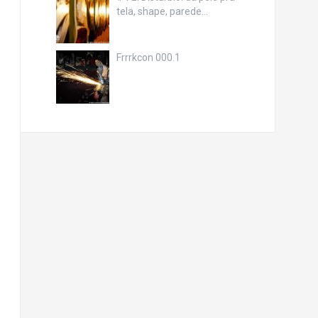
tela, shape, parede…
Frrrkcon 000.1