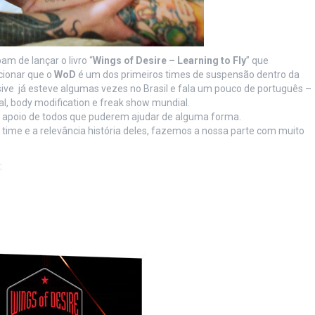
m de lançar o livro “
Wings of Desire – Learning to Fly
” que
ionar que o
WoD
é um dos primeiros times de suspensão dentro da
sive já esteve algumas vezes no Brasil e fala um pouco de português –
, body modification e freak show mundial.
o apoio de todos que puderem ajudar de alguma forma.
time e a relevância história deles, fazemos a nossa parte com muito
: