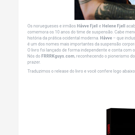
Os noruegueses e irmãos
Håvve Fjel
l e
Helene Fjell
acaba
comemora os 10 anos do time de suspensão. Cabe menc
história da prática ocidental moderna.
Håvve
– que inclu
é um dos nomes mais importantes da suspensão corporal
O livro foi lançado de forma independente e conta com 
Nós do
FRRRKguys.com
, reconhecendo o pionerismo do 
prazer.
Traduzimos o release do livro e você confere logo abaixo