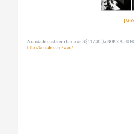
[SHO
A unidade custa em torno de R$117,00 (kr NOK 370,00 NOK
http://br.ulule.com/wod/