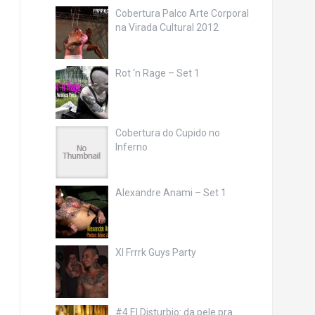
Cobertura Palco Arte Corporal
na Virada Cultural 2012
Rot ‘n Rage – Set 1
Cobertura do Cupido no
Inferno
Alexandre Anami – Set 1
XI Frrrk Guys Party
#4 El Disturbio: da pele pra