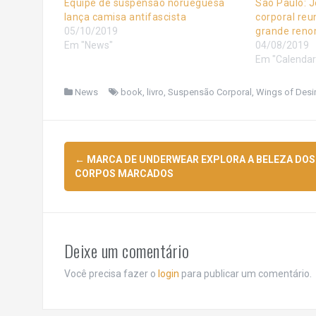
Equipe de suspensão norueguesa
São Paulo: 
lança camisa antifascista
corporal reu
05/10/2019
grande reno
Em "News"
04/08/2019
Em "Calendar
News
book
,
livro
,
Suspensão Corporal
,
Wings of Desi
Navegação
←
MARCA DE UNDERWEAR EXPLORA A BELEZA DOS
de
CORPOS MARCADOS
posts
Deixe um comentário
Você precisa fazer o
login
para publicar um comentário.