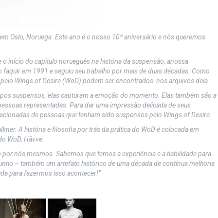
 em Oslo, Noruega. Este ano é o nosso 10º aniversário e nós queremos
 o início do capitulo norueguês na história da suspensão, anossa
 faquir em 1991 e seguiu seu trabalho por mais de duas décadas. Como
as pelo Wings of Desire (WoD) podem ser encontrados nos arquivos dela.
orpos suspensos, elas capturam a emoção do momento. Elas também são a
s pessoas representadas. Para dar uma impressão delicada de seus
elecionadas de pessoas que tenham sido suspensos pelo Wings of Desire.
lkner. A história e filosofia por trás da prática do WoD é colocada em
 do WoD, Håvve.
vro por nós mesmos. Sabemos que temos a experiência e a habilidade para
nho – também um artefato histórico de uma década de contínua melhoria
da para fazermos isso acontecer!”